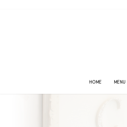
コ
ナ
ン
ビ
テ
ゲ
ン
ー
ツ
シ
に
ョ
移
ン
動
に
移
動
HOME
MENU